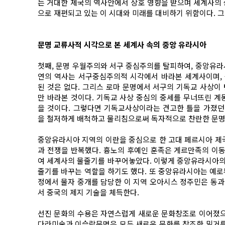
는 거대한 제국의 역사안에서 상호 영향을 받으며 세계사의 
으로 재편되고 있는 이 시대와 미래를 대비하기 위함이다. 
문명 교류사적 시각으로 본 세계사 속의 중앙 유라시아
첫째, 문명 우월주의와 서구 중심주의를 탈피하여, 중앙유라시
연의 역사는 서구중심주의적 시각에서 바라본 세계사이며,
된 것은 없다. 그리스 로마 문명에서 서구의 기독교 사
만 바라본 것이다. 기독교 사상 중심의 중세를 무너뜨린 
을 것이다. 그렇다면 기독교사상이라는 견고한 틀을 가졌던
을 철저하게 배척하고 물리침으로써 독자적으로 찬란한 문명을
중앙유라시아 지역의 이란을 중심으로 한 고대 페르시아 제국
과 전쟁을 반복했다. 흉노의 후예인 훈족은 게르만족의 이
여 세계사의 물줄기를 바꾸어놓았다. 이렇게 중앙유라시아의
줄기를 바꾸는 역할을 하기도 했다. 또 중앙유라시아는 예로
정에서 물자 중개를 담당한 이 지역 오아시스 정주민은 동과
서 중국의 제지 기술을 체득한다.
선진 문화의 수용은 자연스럽게 새로운 문화창조로 이어졌으
다라미술과 이슬람문명은 모두 새로운 문화를 창조한 밑거름