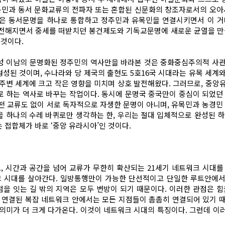
목민과 동서 문화교류의 전파자 또는 혼합된 신문화의 창조자로서의 오아
은 동서문명을 하나로 통합하고 정주민과 유목민을 연결시키면서 이 거
로 전해지면서 중세를 떠받치던 봉건제도와 기독교문명에 새로운 균열을 만
것이다.
성 이남의 문명화된 정주민의 역사만을 바라본 것은 중화중심주의적 사관
된 것이며, 수나라와 당 제국의 출현도 5호16국 시대라는 유목 세계와 
주변 세계에 크고 작은 영향을 미치며 상호 발전해왔다. 그러므로, 중앙
 하는 역사로 바꾸는 작업이다. 동시에 문명국 중국만이 중심이 되었던
떤 교류도 없이 서로 독자적으로 자생한 문명이 아니며, 유목민과 농경민 
하나의 수레 바퀴로만 생각하는 한, 우리는 절대 입체적으로 완성된 하나
 접합체가 바로 ‘중앙 유라시아’인 것이다.
, 시간과 공간을 넘어 교류가 무한히 확산되는 21세기 네트워크 시대를 
 시대를 살아간다. 일방통행만이 가능한 단선적이고 단일한 루트안에서는 
심점을 잇는 길 밖의 지역은 모두 변방이 되기 때문이다. 이러한 관점은
 연결된 복잡 네트워크 안에서는 모든 지점들이 촘촘히 연결되어 있기 
미가 더 크게 다가온다. 이것이 네트워크 시대의 특징이다. 그런데 이러