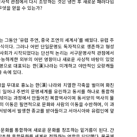
명사적 관점에서 다시 조망하는 것은 냉전 후 새로운 패러다임
무엇을 얻을 수 있는가?
그동안 ‘유럽 주연, 중국 조연의 세계사’를 배웠다. 유럽 주
식이다. 그러나 어떤 단일문명도 독자적으로 생존하고 형성
민사회가 시작되었다는 단선적 논리는 서구문명사적 관점에서
가능하게한 외부의 어떤 영향이나 새로운 사상적 바탕이 있었
문명으로 대표되는 한(漢)나라는 미개하고 야만적인 오랑캐들
 속에 있다.
을 무대로 흉노는 한(漢) 나라와 치열한 각축을 벌이며 화친
서 일어나 주변의 문명세계를 유린하고 동서를 하나로 통합하
뒤섞이는 과정에서 만들어진 복합역사이며 동서양의 역사의 물
의 이동은 필연적으로 문화와 사람의 이동을 수반하며, 이 과
서 서방에서 발생한 종교를 받아들이고 서아시아와 유럽인에 앞
문화를 통합하여 새로운 문화를 창조하는 밑거름이 된다. 간
창초한 혼합문화를 세계로 전파하는 역할을 담당했다. 몽골제