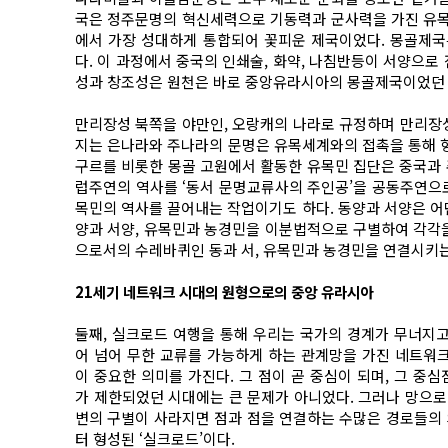
국은 정주문명의 혁신세력으로 기동력과 군사력을 가진 유
에서 가장 성대하게 통합되어 꽃피운 제국이었다. 몽골제국
다. 이 과정에서 중국의 인쇄술, 화약, 나침반등이 서양으
성과 창조성은 원천은 바로 중앙유라시아의 몽골제국이었던 
만리장성 북쪽을 야만인, 오랑캐의 나라로 규정하며 만리장
지는 은나라와 주나라의 문명은 유목세계와의 접촉을 통해 형성
구르를 비롯한 몽골 고원에서 활동한 유목민 집단은 중국과 
럽주연의 역사를 ‘동서 문명교류사의 주인공’을 공동주연으로
목민의 역사를 끌어내는 작업이기도 하다. 동양과 서양은 어
양과 서양, 유목민과 농경민을 이분법적으로 구별하여 각각을 
으로서의 수레바퀴인 동과 서, 유목민과 농경민을 연결시키는
21세기 네트워크 시대의 원형으로의 중앙 유라시아
둘째, 실크로드 여행을 통해 우리는 국가의 경계가 무너지고
어 넘어 무한 교류를 가능하게 하는 관계망을 가진 네트워크
이 중요한 의미를 가진다. 그 점이 곧 중심이 되며, 그 중
가 제한되었던 시대에는 큰 문제가 아니었다. 그러나 망으로
변의 구별이 사라지면 점과 점을 연결하는 수많은 경로들의 의
터 형성된 ‘실크로드’이다.