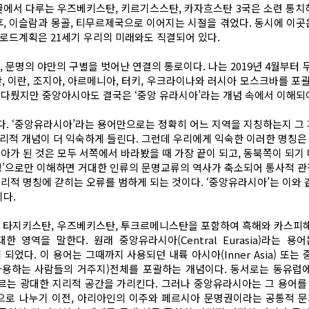
 글에서 다루는 우즈베키스탄, 키르기스스탄, 카자흐스탄 3국은 소련 통
후, 이슬람과 몽골, 티무르제국으로 이어지는 시절을 겪었다. 동시에 이곳
크로드계획은 21세기 우리의 미래와도 직결되어 있다.
, 문명의 야만의 구별을 벗어난 연결의 통로이다. 나는 2019년 4월부터
 이란, 조지아, 아르메니아, 터키, 우크라이나와 러시아 모스크바를 포
을 다뤘지만 중앙아시아도 결국은 ‘중앙 유라시아’라는 개념 속에서 이해되
다. ‘중앙유라시아’라는 용어만으로는 정확히 어느 지역을 지칭하는지 그
리적 개념이 더 익숙하게 들린다. 그런데 우리에게 익숙한 이러한 명칭은 
아시아가 된 것은 모두 서쪽에서 바라봤을 때 가장 끝이 되고, 동북쪽이 되
칭’으로만 이해하면 거대한 인류의 문명교류의 역사가 축소되어 통사적 관
지리적 명칭에 갇히는 오류를 범하게 되는 것이다. ‘중앙유라시아’는 이와
이다.
 타지키스탄, 우즈베키스탄, 투크르메니스탄을 포함하여 흑해와 카스피해
영역을 말한다. 원래 중앙유라시아(Central Eurasia)라는 
게 되었다. 이 용어는 그때까지 사용되던 내륙 아시아(Inner Asia) 또는 
사용하는 사람들의 거주지)전체를 포괄하는 개념이다. 동서로는 동유럽
에 이르는 광대한 지리적 공간을 가리킨다. 그러나 중앙유라시아는 그 용어
칭으로 나누기 이전, 아리아인의 이주와 페르시아 문명권이라는 공통적 문