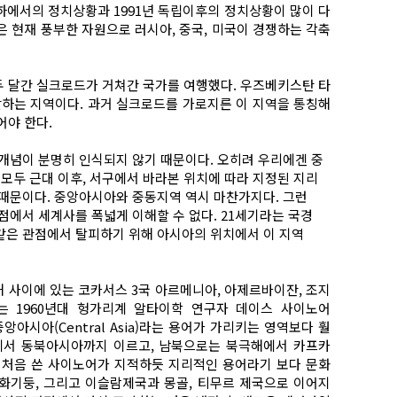
치하에서의 정치상황과 1991년 독립이후의 정치상황이 많이 다
은 현재 풍부한 자원으로 러시아, 중국, 미국이 경쟁하는 각축
 두 달간 실크로드가 거쳐간 국가를 여행했다. 우즈베키스탄 타
괄하는 지역이다. 과거 실크로드를 가로지른 이 지역을 통칭해
어야 한다.
 개념이 분명히 인식되지 않기 때문이다. 오히려 우리에겐 중
모두 근대 이후, 서구에서 바라본 위치에 따라 지정된 지리
기 때문이다. 중앙아시아와 중동지역 역시 마찬가지다. 그런
점에서 세계사를 폭넓게 이해할 수 없다. 21세기라는 국경
 같은 관점에서 탈피하기 위해 아시아의 위치에서 이 지역
 사이에 있는 코카서스 3국 아르메니아, 아제르바이잔, 조지
용어는 1960년대 헝가리계 알타이학 연구자 데이스 사이노어
중앙아시아(Central Asia)라는 용어가 가리키는 영역보다 훨
에서 동북아시아까지 이르고, 남북으로는 북극해에서 카프카
를 처음 쓴 사이노어가 지적하듯 지리적인 용어라기 보다 문화
화기둥, 그리고 이슬람제국과 몽골, 티무르 제국으로 이어지